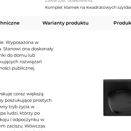
Zawartość opakowania:
Komplet klamek na kwadratowych szyldac
chniczne
Warianty produktu
Produk
ie. Wyposażona w
u. Stanowi ona doskonały
amki do domu lub
ukujących rozwiązań
ości publicznej.
yskuje coraz większą
oby poszukujące prostych
wny tryb życia w
pa ludzi, którzy po
koju i odpoczynku w
ym zaciszu. Wówczas