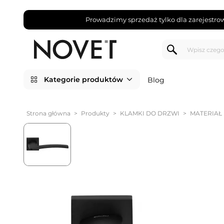
Prowadzimy sprzedaż tylko dla zarejestro
Kategorie produktów
Blog
Strona główna
>
Produkty
>
KLAMKI DO DRZWI
>
MATERIAŁ