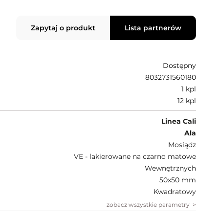
Zapytaj o produkt
Lista partnerów
Dostępny
8032731560180
1 kpl
12 kpl
Linea Cali
Ala
Mosiądz
VE - lakierowane na czarno matowe
Wewnętrznych
50x50 mm
Kwadratowy
zobacz wszystkie parametry