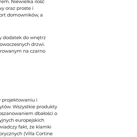
em. Niewielka ilość
 oraz proste i
fort domowników, a
y dodatek do wnętrz
owoczesnych drzwi.
erowanym na czarno
w projektowaniu i
wytów. Wszystkie produkty
poszanowaniem dbałości o
yjnych europejskich
świadczy fakt, że klamki
rycznych (Villa Cortine