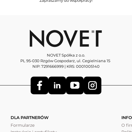
Zapraszamy do współpracy!
NOVET Spółka z o.o.
PL 95-030 Rzgów Gospodarz, ul. Cegielniana 15
NIP: 7291666999 | KRS: 0001005140
DLA PARTNERÓW
INF
Formularze
O fi