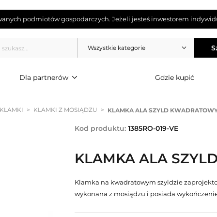
wanych podmiotów gospodarczych. Jeżeli jesteś inwestorem indywidu
S
Wszystkie kategorie
Dla partnerów
Gdzie kupić
 KLAMKI
>
KLAMKI Z MOSIĄDZU
>
KLAMKA ALA SZYLD KWADRATOWY 
Kod produktu:
1385RO-019-VE
KLAMKA ALA SZYL
Klamka na kwadratowym szyldzie zaprojekto
wykonana z mosiądzu i posiada wykończenie