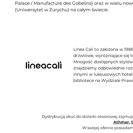
Palace / Manufacture des Gobelins) oraz w wielu no
(Uniwersytet w Zurychu) na całym świecie.
Linea Cali to założona w 198
drzwiowe, wyróżniające się t
Mnogość dostępnych stylów, 
znajdziemy odpowiednie rozw
innymi w luksusowych hotela
bibliotece na Wydziale Praw
Dystrybucją okuć do stolarki otworowej zajmu
Athmer
,
W swojej ofercie posiadam