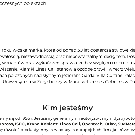
woczesnych obiektach
6 roku włoska marka, która od ponad 30 lat dostarcza stylowe kla
rwałością, niezawodnością oraz niepowtarzalnym designem. Poszc
wariantów oraz wykończeń sprawia, że bez względu na preferow
iązanie. Klamki Linea Cali stanowią ozdobę drzwi i wnętrz wie
ch położonych nad słynnym jeziorem Garda: Villa Cortine Palac
a Uniwersytetu w Zurychu czy w Manufacture des Gobelins w Pa
Kim jesteśmy
jemy się od 1996 r. Jesteśmy generalnym i autoryzowanym dystrybut
Dorcas
,
ISEO
,
Krona Koblenz
,
Linea Cali
,
Opentech
,
Otlav
,
SudMeta
y również produkty innych wiodących europejskich firm, jak również