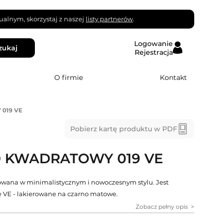
alnym, skorzystaj z naszej
listy partnerów
.
Logowanie
zukaj
Rejestracja
O firmie
Kontakt
019 VE
Pobierz kartę produktu w PDF
D KWADRATOWY 019 VE
wana w minimalistycznym i nowoczesnym stylu. Jest
 VE - lakierowane na czarno matowe.
Zobacz pełny opis