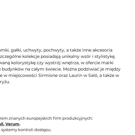
mki, gałki, uchwyty, pochwyty, a także inne akcesoria
zególne kolekcje posiadają unikalny wzór i stylistykę.
aną kolorystykę czy wystrój wnętrza, w ofercie marki
lu budynków na całym świecie. Można podziwiać je między
e w miejscowości Sirmione oraz Laurin w Saló, a także w
ryżu.
orem znanych europejskich firm produkcyjnych:
ll
,
Verum
.
 systemy kontroli dostępu.