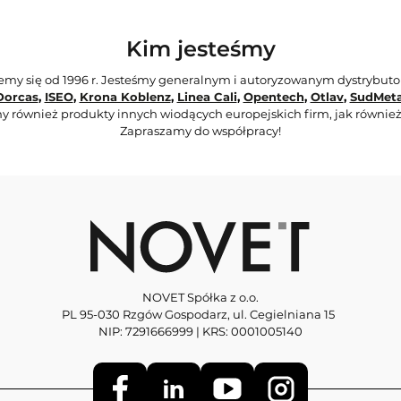
Kim jesteśmy
jemy się od 1996 r. Jesteśmy generalnym i autoryzowanym dystrybut
Dorcas
,
ISEO
,
Krona Koblenz
,
Linea Cali
,
Opentech
,
Otlav
,
SudMeta
y również produkty innych wiodących europejskich firm, jak również
Zapraszamy do współpracy!
NOVET Spółka z o.o.
PL 95-030 Rzgów Gospodarz, ul. Cegielniana 15
NIP: 7291666999 | KRS: 0001005140