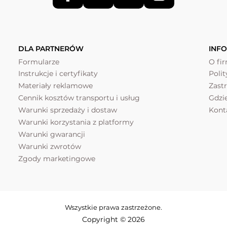
DLA PARTNERÓW
INF
Formularze
O fi
Instrukcje i certyfikaty
Poli
Materiały reklamowe
Zast
Cennik kosztów transportu i usług
Gdzi
Warunki sprzedaży i dostaw
Kont
Warunki korzystania z platformy
Warunki gwarancji
Warunki zwrotów
Zgody marketingowe
Wszystkie prawa zastrzeżone.
Copyright © 2026