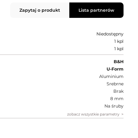
Zapytaj o produkt
Lista partnerów
Niedostępny
1 kpl
1 kpl
B&H
U-Form
Aluminium
Srebrne
Brak
8 mm
Na śruby
zobacz wszystkie parametry