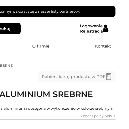
alnym, skorzystaj z naszej
listy partnerów
.
Logowanie
zukaj
Rejestracja
O firmie
Kontakt
REBRNE
Pobierz kartę produktu w PDF
 ALUMINIUM SREBRNE
 z aluminium i dostępna w wykończeniu w kolorze srebrnym.
Zobacz pełny opis