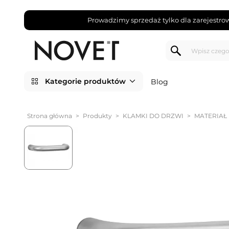
Prowadzimy sprzedaż tylko dla zarejestro
Kategorie produktów
Blog
Strona główna
>
Produkty
>
KLAMKI DO DRZWI
>
MATERIAŁ