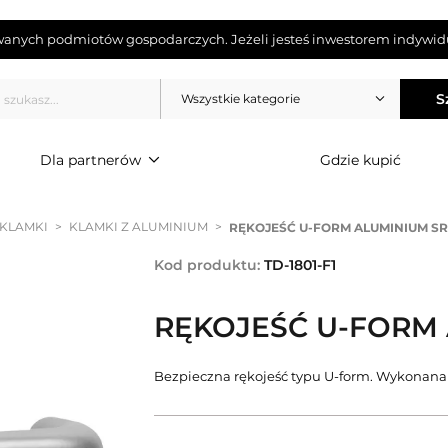
wanych podmiotów gospodarczych. Jeżeli jesteś inwestorem indywidu
S
Wszystkie kategorie
Dla partnerów
Gdzie kupić
 KLAMKI
>
KLAMKI Z ALUMINIUM
>
RĘKOJEŚĆ U-FORM ALUMINIUM S
Kod produktu:
TD-1801-F1
RĘKOJEŚĆ U-FORM
Bezpieczna rękojeść typu U-form. Wykonana