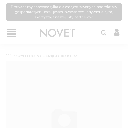
Prowadzimy sprzedaż tylko dla zarejestrowanych podmiotów
gospodarczych. Jeżeli jesteś inwestorem indywidualnym,
skorzystaj z naszej
listy partnerów
.
SZYLD DOLNY OKRĄGŁY 103 KL BZ