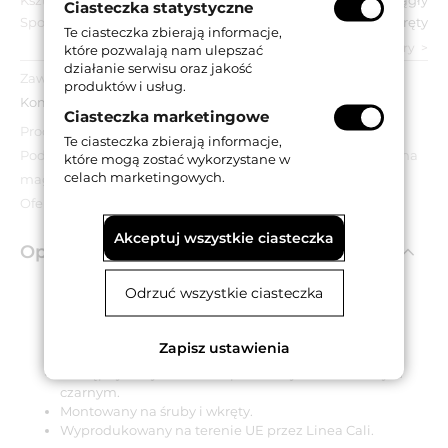
Ciasteczka statystyczne
Sposób montażu:
Na śruby, Na wkręty
Te ciasteczka zbierają informacje,
zobacz wszystkie parametry
które pozwalają nam ulepszać
działanie serwisu oraz jakość
Zawartość opakowania:
produktów i usług.
Komplet szyldów, akcesoria montażowe.
Ciasteczka marketingowe
Produkt wyprzedażowy.
Te ciasteczka zbierają informacje,
Podana cena dotyczy wyłącznie towarów znajdujących się na
które mogą zostać wykorzystane w
celach marketingowych.
magazynie.
Oferta obowiązuje do wyczerpania zapasów.
Akceptuj wszystkie ciasteczka
Opis produktu
Odrzuć wszystkie ciasteczka
Okrągły szyld o średnicy Ø 50 mm.
Posiada otwór na klucz.
Zapisz ustawienia
Wykonany z mosiądzu.
Dostępny w wykończeniu pozłacanym i niklowanym
czarnym.
Montowany na śruby i wkręty.
Wyprodukowany na terenie UE przez Linea Cali.