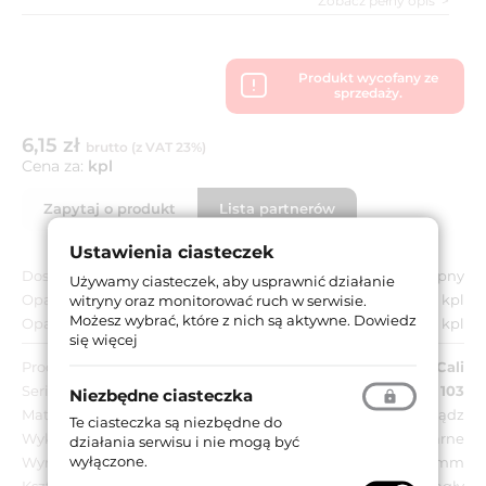
Zobacz pełny opis
Produkt wycofany ze
sprzedaży.
6,15 zł
brutto (z VAT 23%)
Cena za:
kpl
Zapytaj o produkt
Lista partnerów
Ustawienia ciasteczek
Dostępność:
Niedostępny
Używamy ciasteczek, aby usprawnić działanie
Opakowanie jednostkowe:
1 kpl
witryny oraz monitorować ruch w serwisie.
Możesz wybrać, które z nich są aktywne.
Dowiedz
Opakowanie zbiorcze:
1 kpl
się więcej
Producent:
Linea Cali
Seria:
LC 103
Niezbędne ciasteczka
Materiał:
Mosiądz
Te ciasteczka są niezbędne do
Wykończenie:
BZ - pozłacane + niklowane czarne
działania serwisu i nie mogą być
wyłączone.
Wymiar szyldu:
Ø 50 mm
Kształt szyldu:
Okrągły