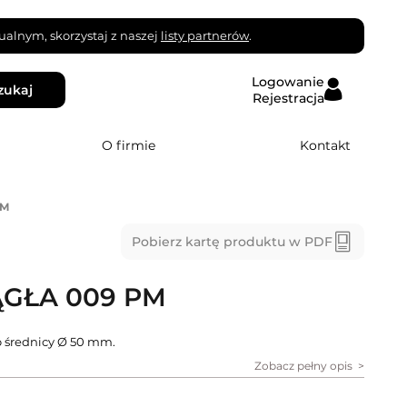
alnym, skorzystaj z naszej
listy partnerów
.
Logowanie
zukaj
Rejestracja
O firmie
Kontakt
PM
Pobierz kartę produktu w PDF
GŁA 009 PM
 średnicy Ø 50 mm.
Zobacz pełny opis