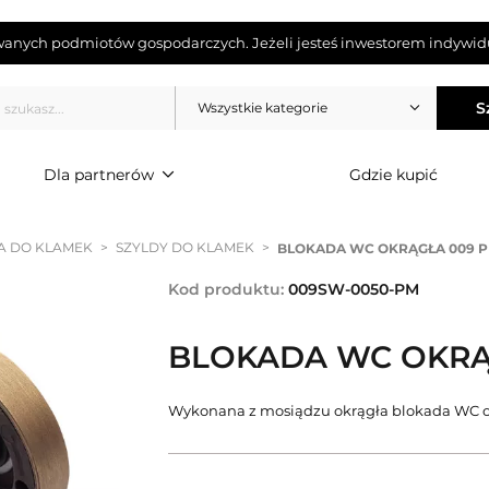
wanych podmiotów gospodarczych. Jeżeli jesteś inwestorem indywidu
S
Wszystkie kategorie
Dla partnerów
Gdzie kupić
A DO KLAMEK
>
SZYLDY DO KLAMEK
>
BLOKADA WC OKRĄGŁA 009 
Kod produktu:
009SW-0050-PM
BLOKADA WC OKRĄ
Wykonana z mosiądzu okrągła blokada WC o