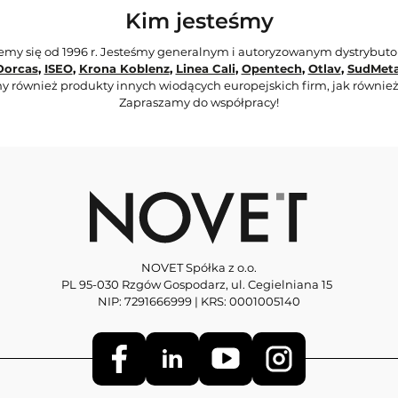
Kim jesteśmy
jemy się od 1996 r. Jesteśmy generalnym i autoryzowanym dystrybut
Dorcas
,
ISEO
,
Krona Koblenz
,
Linea Cali
,
Opentech
,
Otlav
,
SudMeta
y również produkty innych wiodących europejskich firm, jak również
Zapraszamy do współpracy!
NOVET Spółka z o.o.
PL 95-030 Rzgów Gospodarz, ul. Cegielniana 15
NIP: 7291666999 | KRS: 0001005140