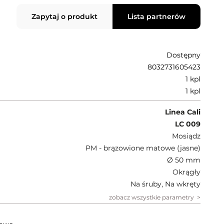
Zapytaj o produkt
Lista partnerów
Dostępny
8032731605423
1 kpl
1 kpl
Linea Cali
LC 009
Mosiądz
PM - brązowione matowe (jasne)
Ø 50 mm
Okrągły
Na śruby, Na wkręty
zobacz wszystkie parametry