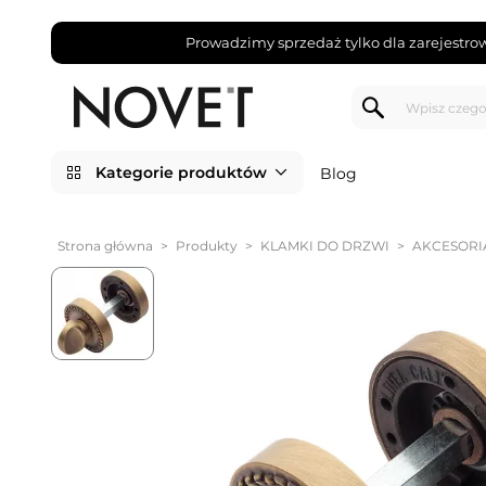
Prowadzimy sprzedaż tylko dla zarejestro
Kategorie produktów
Blog
Strona główna
>
Produkty
>
KLAMKI DO DRZWI
>
AKCESORI