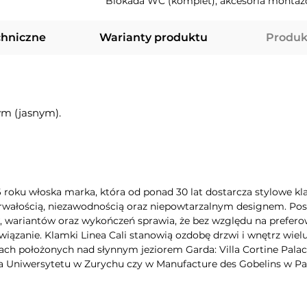
Blokada WC (komplet), akcesoria montaż
chniczne
Warianty produktu
Produk
m (jasnym).
6 roku włoska marka, która od ponad 30 lat dostarcza stylowe kla
rwałością, niezawodnością oraz niepowtarzalnym designem. Poszc
wariantów oraz wykończeń sprawia, że bez względu na preferow
iązanie. Klamki Linea Cali stanowią ozdobę drzwi i wnętrz wie
ch położonych nad słynnym jeziorem Garda: Villa Cortine Palac
a Uniwersytetu w Zurychu czy w Manufacture des Gobelins w Pa