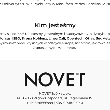
a Uniwersytetu w Zurychu czy w Manufacture des Gobelins w Pa
Kim jesteśmy
jemy się od 1996 r. Jesteśmy generalnym i autoryzowanym dystrybut
Dorcas
,
ISEO
,
Krona Koblenz
,
Linea Cali
,
Opentech
,
Otlav
,
SudMeta
y również produkty innych wiodących europejskich firm, jak również
Zapraszamy do współpracy!
NOVET Spółka z o.o.
PL 95-030 Rzgów Gospodarz, ul. Cegielniana 15
NIP: 7291666999 | KRS: 0001005140