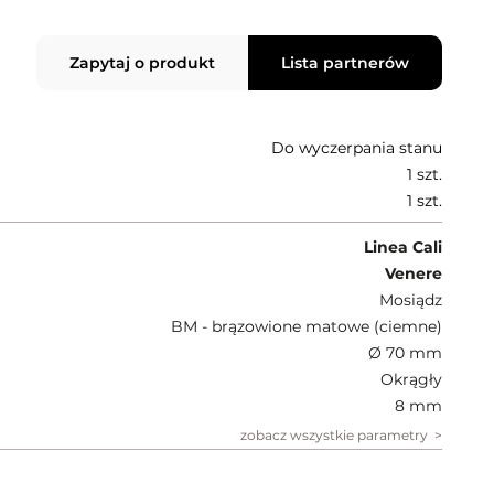
Zapytaj o produkt
Lista partnerów
Do wyczerpania stanu
1 szt.
1 szt.
Linea Cali
Venere
Mosiądz
BM - brązowione matowe (ciemne)
Ø 70 mm
Okrągły
8 mm
zobacz wszystkie parametry