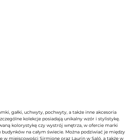
mki, gałki, uchwyty, pochwyty, a także inne akcesoria
zególne kolekcje posiadają unikalny wzór i stylistykę.
aną kolorystykę czy wystrój wnętrza, w ofercie marki
lu budynków na całym świecie. Można podziwiać je między
e w miejscowości Sirmione oraz Laurin w Saló, a także w