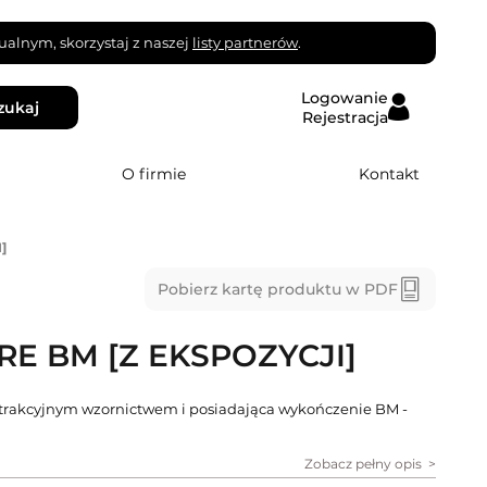
alnym, skorzystaj z naszej
listy partnerów
.
Logowanie
zukaj
Rejestracja
O firmie
Kontakt
]
Pobierz kartę produktu w PDF
E BM [Z EKSPOZYCJI]
 atrakcyjnym wzornictwem i posiadająca wykończenie BM -
Zobacz pełny opis