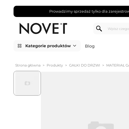
Prowadzimy sprzedaż tylko dla zarejestro
Kategorie produktów
Blog
Strona główna
>
Produkty
>
GAŁKI DO DRZWI
>
MATERIAŁ G