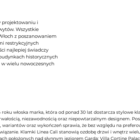
w projektowaniu i
hwytów. Wszystkie
e Włoch z poszanowaniem
i restrykcyjnych
ści najlepiej świadczy
 budynkach historycznych
az w wielu nowoczesnych
6 roku włoska marka, która od ponad 30 lat dostarcza stylowe kla
rwałością, niezawodnością oraz niepowtarzalnym designem. Poszc
wariantów oraz wykończeń sprawia, że bez względu na preferow
iązanie. Klamki Linea Cali stanowią ozdobę drzwi i wnętrz wie
ch położonych nad słynnym jeziorem Garda: Villa Cortine Palac