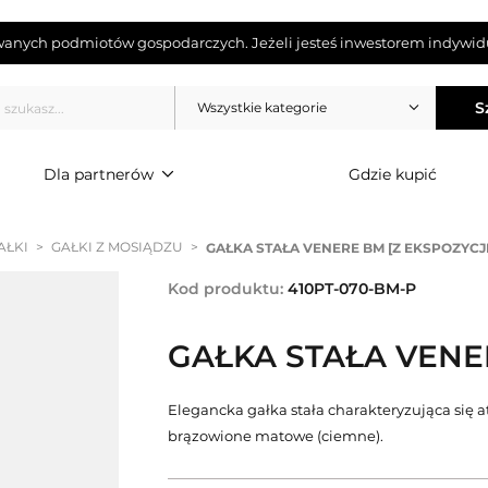
wanych podmiotów gospodarczych. Jeżeli jesteś inwestorem indywidu
S
Wszystkie kategorie
Dla partnerów
Gdzie kupić
AŁKI
>
GAŁKI Z MOSIĄDZU
>
GAŁKA STAŁA VENERE BM [Z EKSPOZYCJI
Kod produktu:
410PT-070-BM-P
GAŁKA STAŁA VENER
Elegancka gałka stała charakteryzująca się
brązowione matowe (ciemne).