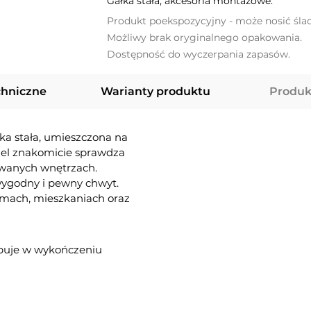
Gałka stała, akcesoria montażowe.
Produkt poekspozycyjny - może nosić śla
Możliwy brak oryginalnego opakowania.
Dostępność do wyczerpania zapasów.
chniczne
Warianty produktu
Produk
ka stała, umieszczona na
el znakomicie sprawdza
owanych wnętrzach.
wygodny i pewny chwyt.
omach, mieszkaniach oraz
ępuje w wykończeniu