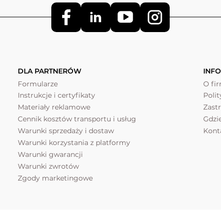
DLA PARTNERÓW
INF
Formularze
O fi
Instrukcje i certyfikaty
Poli
Materiały reklamowe
Zast
Cennik kosztów transportu i usług
Gdzi
Warunki sprzedaży i dostaw
Kont
Warunki korzystania z platformy
Warunki gwarancji
Warunki zwrotów
Zgody marketingowe