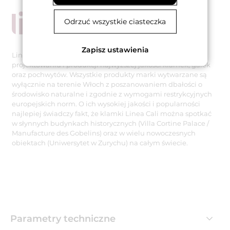
Odrzuć wszystkie ciasteczka
Zapisz ustawienia
Linea Cali to uznana włoska firma specjalizująca się w
projektowaniu i produkcji najwyższej jakości klamek, gałek
oraz pochwytów. Wszystkie produkty marki wytwarzane są
wyłącznie na terenie Włoch z poszanowaniem dbałości o
środowisko naturalne i zgodnie z wymogami restrykcyjnych
europejskich norm. O ich wysokiej jakości i popularności
najlepiej świadczy fakt, że klamki Linea Cali można spotkać
w słynnych budynkach historycznych (Villa Cortine Palace /
Manufacture des Gobelins) oraz w wielu nowoczesnych
obiektach (Uniwersytet w Zurychu) na całym świecie.
Parametry techniczne