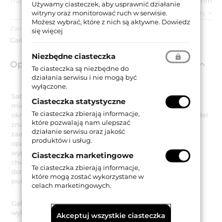
Trzpień:
8 mm
Używamy ciasteczek, aby usprawnić działanie
witryny oraz monitorować ruch w serwisie.
zobacz wszystkie parametry
Możesz wybrać, które z nich są aktywne.
Dowiedz
Zawartość opakowania:
się więcej
Gałka stała, akcesoria montażowe.
Niezbędne ciasteczka
Opis produktu
Te ciasteczka są niezbędne do
działania serwisu i nie mogą być
wyłączone.
Saba to cechująca się prostym, oszczędnym oraz
Ciasteczka statystyczne
minimalistycznym stylem gałka stała, umieszczona na
Te ciasteczka zbierają informacje,
okrągłym szyldzie o średnicy Ø 50 mm. Prezentowany model
które pozwalają nam ulepszać
znakomicie sprawdza się w każdym wnętrzu,
działanie serwisu oraz jakość
zaaranżowanym z dbałością o najdrobniejsze detale w
produktów i usług.
oparciu o uniwersalne kanony piękna. Odpowiednio
wyprofilowany kształt gałki zapewnia wygodny i pewny
Ciasteczka marketingowe
chwyt. Dlatego też stanowi ona idealny wybór do drzwi w
Te ciasteczka zbierają informacje,
domach, mieszkaniach oraz w obiektach użyteczności
które mogą zostać wykorzystane w
publicznej.
celach marketingowych.
Gałka stała Saba jest wykonana z mosiądzu i występuje w
wykończeniu mosiądzowanym lakierowanym matowym.
Akceptuj wszystkie ciasteczka