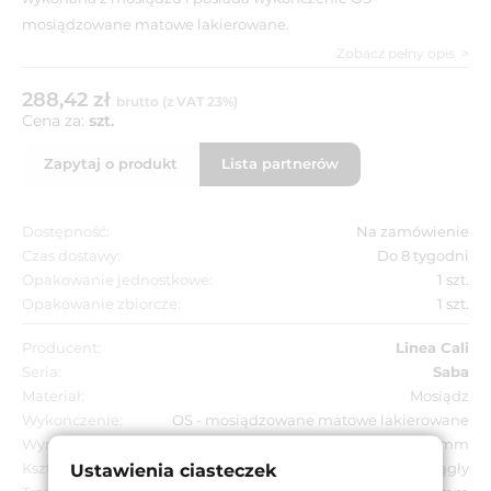
mosiądzowane matowe lakierowane.
Zobacz pełny opis
288,42 zł
brutto (z VAT 23%)
Cena za:
szt.
Zapytaj o produkt
Lista partnerów
Dostępność:
Na zamówienie
Czas dostawy:
Do 8 tygodni
Opakowanie jednostkowe:
1 szt.
Opakowanie zbiorcze:
1 szt.
Producent:
Linea Cali
Seria:
Saba
Materiał:
Mosiądz
Wykończenie:
OS - mosiądzowane matowe lakierowane
Wymiar szyldu:
Ø 50 mm
Kształt szyldu:
Okrągły
Ustawienia ciasteczek