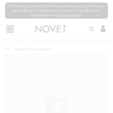
Prowadzimy sprzedaż tylko dla zarejestrowanych podmiotów
gospodarczych. Jeżeli jesteś inwestorem indywidualnym,
skorzystaj z naszej
listy partnerów
.
GAŁKA STAŁA SABA OS