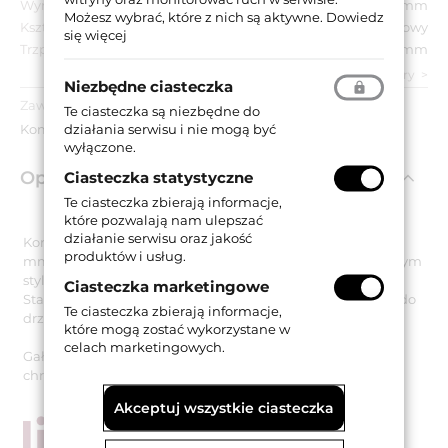
Wymiar szyldu:
50x50 mm
Możesz wybrać, które z nich są aktywne.
Dowiedz
Kształt szyldu:
Kwadratowy
się więcej
Trzpień:
8 mm
zobacz wszystkie parametry
Niezbędne ciasteczka
Zawartość opakowania:
Te ciasteczka są niezbędne do
działania serwisu i nie mogą być
Komplet gałek stałych, akcesoria montażowe.
wyłączone.
Opis produktu
Ciasteczka statystyczne
Te ciasteczka zbierają informacje,
które pozwalają nam ulepszać
działanie serwisu oraz jakość
Komplet gałek stałych na kwadratowym szyldzie 60x60
produktów i usług.
mm. Obie gałki zostały zaprojektowane w minimalistycznym
stylu oraz ozdobione błyszczącymi kryształami Swarovski.
Ciasteczka marketingowe
Stanowią idealny, a przede wszystkim elegancki dodatek do
Te ciasteczka zbierają informacje,
drzwi szklanych w nowoczesnych i stylowych wnętrzach.
które mogą zostać wykorzystane w
celach marketingowych.
Gałki wykonane są z mosiądzu i występują w wykończeniu
chromowanym matowym.
Akceptuj wszystkie ciasteczka