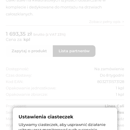
komplecie i dedykowane do montażu na drzwiach
całoszklanych.
Zobacz pełny opis
1 693,35 zł
brutto (z VAT 23%)
Cena za:
kpl
Zapytaj o produkt
Lista partnerów
Dostępność:
Na zamówienie
Czas dostawy:
Do 8 tygodni
Kod EAN:
8032731573128
Opakowanie jednostkowe:
1 kpl
Opakowanie zbiorcze:
1 kpl
Producent:
Linea Cali
Seria:
Reflex
Ustawienia ciasteczek
Materiał:
Mosiądz
Używamy ciasteczek, aby usprawnić działanie
Wykończenie:
CS - chromowane matowe
witryny oraz monitorować ruch w serwisie.