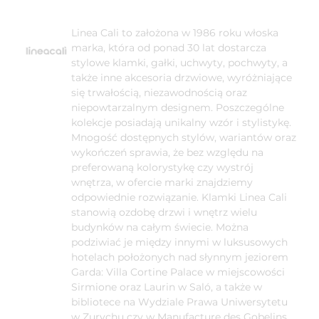
Linea Cali to założona w 1986 roku włoska
marka, która od ponad 30 lat dostarcza
stylowe klamki, gałki, uchwyty, pochwyty, a
także inne akcesoria drzwiowe, wyróżniające
się trwałością, niezawodnością oraz
niepowtarzalnym designem. Poszczególne
kolekcje posiadają unikalny wzór i stylistykę.
Mnogość dostępnych stylów, wariantów oraz
wykończeń sprawia, że bez względu na
preferowaną kolorystykę czy wystrój
wnętrza, w ofercie marki znajdziemy
odpowiednie rozwiązanie. Klamki Linea Cali
stanowią ozdobę drzwi i wnętrz wielu
budynków na całym świecie. Można
podziwiać je między innymi w luksusowych
hotelach położonych nad słynnym jeziorem
Garda: Villa Cortine Palace w miejscowości
Sirmione oraz Laurin w Saló, a także w
bibliotece na Wydziale Prawa Uniwersytetu
w Zurychu czy w Manufacture des Gobelins