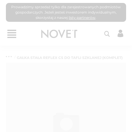
Prowadzimy sprzedaż tylko dla zarejestrowanych podmiotów
gospodarczych. Jeżeli jesteś inwestorem indywidualnym,
skorzystaj z naszej
listy partnerów
.
GAŁKA STAŁA REFLEX CS DO TAFLI SZKLANEJ (KOMPLET)