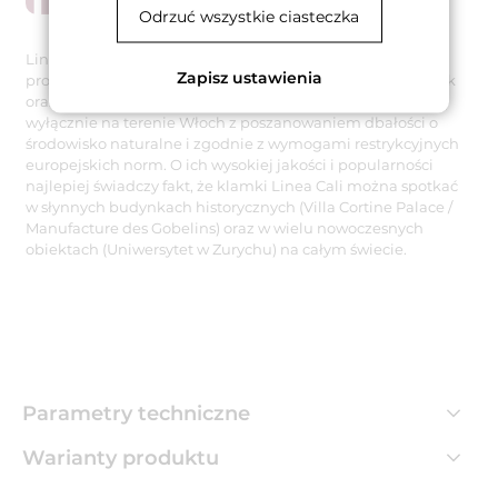
Odrzuć wszystkie ciasteczka
Linea Cali to uznana włoska firma specjalizująca się w
Zapisz ustawienia
projektowaniu i produkcji najwyższej jakości klamek, gałek
oraz pochwytów. Wszystkie produkty marki wytwarzane są
wyłącznie na terenie Włoch z poszanowaniem dbałości o
środowisko naturalne i zgodnie z wymogami restrykcyjnych
europejskich norm. O ich wysokiej jakości i popularności
najlepiej świadczy fakt, że klamki Linea Cali można spotkać
w słynnych budynkach historycznych (Villa Cortine Palace /
Manufacture des Gobelins) oraz w wielu nowoczesnych
obiektach (Uniwersytet w Zurychu) na całym świecie.
Parametry techniczne
Warianty produktu