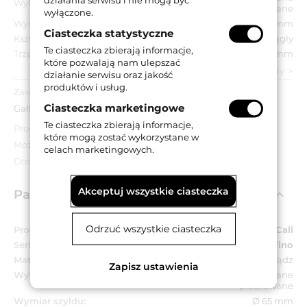
Wykończenie:
piaskowane
wyłączone.
Wymiar szyldu:
Ø 65 mm
Ciasteczka statystyczne
Kształt szyldu:
Okrągły
Te ciasteczka zbierają informacje,
Trzpień:
8 mm
które pozwalają nam ulepszać
zobacz wszystkie parametry
działanie serwisu oraz jakość
produktów i usług.
Zawartość opakowania:
Ciasteczka marketingowe
Gałka stała, akcesoria montażowe.
Te ciasteczka zbierają informacje,
Produkt poekspozycyjny - może nosić ślady użytkowania.
które mogą zostać wykorzystane w
Możliwy brak oryginalnego opakowania.
celach marketingowych.
Dostępność do wyczerpania zapasów.
Akceptuj wszystkie ciasteczka
Parametry techniczne
Odrzuć wszystkie ciasteczka
Producent:
Linea Cali
Seria:
Delfino
Materiał:
Mosiądz
Zapisz ustawienia
Wykończenie:
MC (CM) - chromowane + chromowane
piaskowane
Wymiar szyldu:
Ø 65 mm