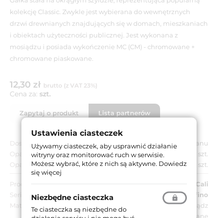
kolekcję Classic. Zwykle jest wybierana do wewnętrznych
drzwi drewnianych znajdujących się w domach, mieszkaniach
i obiektach użyteczności publicznej. Jest wykonana z
mosiądzu i posiada wykończenie MC (CM) - chromowane +
chromowane piaskowane.
12,30 zł
brutto (z VAT 23%)
Cena za:
szt.
Zapytaj o produkt
Lista partnerów
Ustawienia ciasteczek
Dostępność:
Do wyczerpania stanu
Używamy ciasteczek, aby usprawnić działanie
Opakowanie jednostkowe:
1 szt.
witryny oraz monitorować ruch w serwisie.
Możesz wybrać, które z nich są aktywne.
Dowiedz
Opakowanie zbiorcze:
1 szt.
się więcej
Producent:
Linea Cali
Seria:
Delfino
Niezbędne ciasteczka
Materiał:
Mosiądz
Te ciasteczka są niezbędne do
MC (CM) - chromowane + chromowane
działania serwisu i nie mogą być