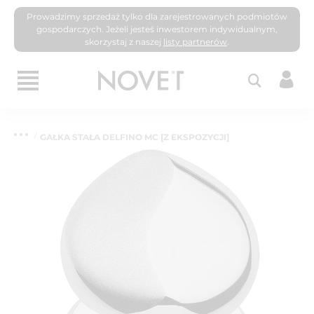
Prowadzimy sprzedaż tylko dla zarejestrowanych podmiotów
gospodarczych. Jeżeli jesteś inwestorem indywidualnym,
skorzystaj z naszej
listy partnerów
.
GAŁKA STAŁA DELFINO MC [Z EKSPOZYCJI]