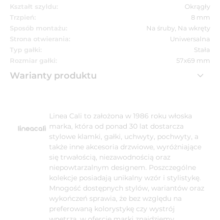
Kształt szyldu:
Okrągły
Trzpień:
8 mm
Sposób montażu:
Na śruby, Na wkręty
Strona otwierania:
Uniwersalna
Typ gałki:
Stała
Rozmiar gałki:
57x69 mm
Warianty produktu
Linea Cali to założona w 1986 roku włoska
marka, która od ponad 30 lat dostarcza
stylowe klamki, gałki, uchwyty, pochwyty, a
także inne akcesoria drzwiowe, wyróżniające
się trwałością, niezawodnością oraz
niepowtarzalnym designem. Poszczególne
kolekcje posiadają unikalny wzór i stylistykę.
Mnogość dostępnych stylów, wariantów oraz
wykończeń sprawia, że bez względu na
preferowaną kolorystykę czy wystrój
wnętrza, w ofercie marki znajdziemy