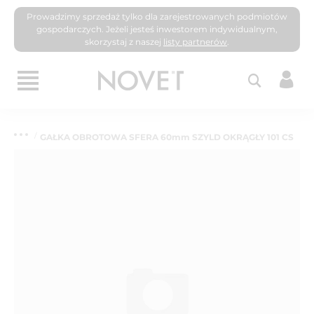
Prowadzimy sprzedaż tylko dla zarejestrowanych podmiotów
gospodarczych. Jeżeli jesteś inwestorem indywidualnym,
skorzystaj z naszej
listy partnerów
.
GAŁKA OBROTOWA SFERA 60mm SZYLD OKRĄGŁY 101 CS