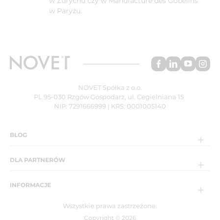
w Zurychu czy w Manufacture des Gobelins
w Paryżu.
NOVET Spółka z o.o.
PL 95-030 Rzgów Gospodarz, ul. Cegielniana 15
NIP: 7291666999 | KRS: 0001005140
BLOG
DLA PARTNERÓW
INFORMACJE
Wszystkie prawa zastrzeżone.
Copyright © 2026