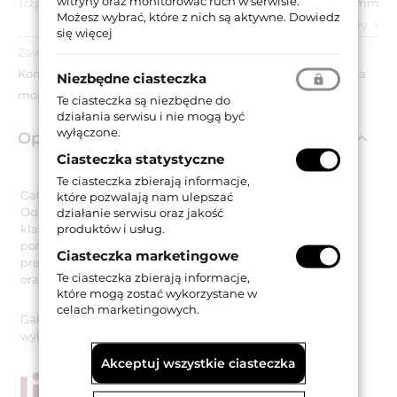
witryny oraz monitorować ruch w serwisie.
Trzpień:
8 mm
Możesz wybrać, które z nich są aktywne.
Dowiedz
zobacz wszystkie parametry
się więcej
Zawartość opakowania:
Komplet gałek obrotowych na okrągłych szyldach, akcesoria
Niezbędne ciasteczka
montażowe.
Te ciasteczka są niezbędne do
działania serwisu i nie mogą być
wyłączone.
Opis produktu
Ciasteczka statystyczne
Te ciasteczka zbierają informacje,
Gałka obrotowa na okrągłym szyldzie o średnicy Ø60 mm.
które pozwalają nam ulepszać
Odpowiednia do wszystkich wnętrz zaprojektowanych w
działanie serwisu oraz jakość
produktów i usług.
klasycznym i nowoczesnym stylu. Uniwersalna, a zarazem
ponadczasowa stylistyka gałki sprawia, że będzie się ona
Ciasteczka marketingowe
prezentować atrakcyjnie w każdym eleganckim budynku
Te ciasteczka zbierają informacje,
oraz gustownie zaaranżowanym pomieszczeniu.
które mogą zostać wykorzystane w
celach marketingowych.
Gałka obrotowa jest wykonana z mosiądzu i występuje w
wykończeniu chromowanym matowym.
Akceptuj wszystkie ciasteczka