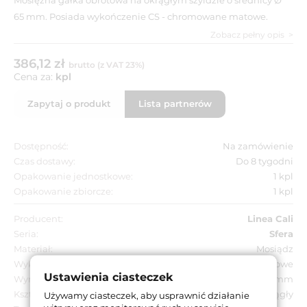
65 mm. Posiada wykończenie CS - chromowane matowe.
Zobacz pełny opis
386,12 zł
brutto (z VAT 23%)
Cena za:
kpl
Zapytaj o produkt
Lista partnerów
Dostępność:
Na zamówienie
Czas dostawy:
Do 8 tygodni
Opakowanie jednostkowe:
1 kpl
Opakowanie zbiorcze:
1 kpl
Producent:
Linea Cali
Seria:
Sfera
Materiał:
Mosiądz
Wykończenie:
CS - chromowane matowe
Ustawienia ciasteczek
Wymiar szyldu:
Ø 65 mm
Kształt szyldu:
Okrągły
Używamy ciasteczek, aby usprawnić działanie