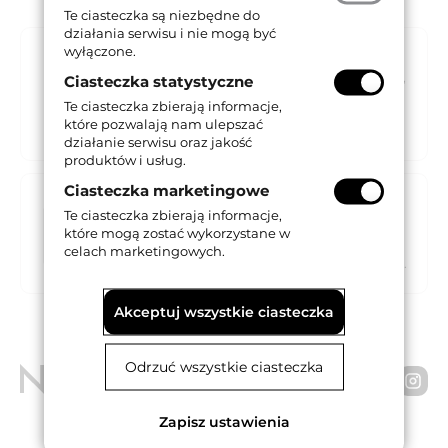
Te ciasteczka są niezbędne do
działania serwisu i nie mogą być
wyłączone.
Katalogi
Katalogi Opentech obejmują blokady WC,
Ciasteczka statystyczne
klamki obiektowe i klamki z systemem
Te ciasteczka zbierają informacje,
szybkiego montażu, szyldy drzwiowe oraz
które pozwalają nam ulepszać
trzpienie.
działanie serwisu oraz jakość
produktów i usług.
Ciasteczka marketingowe
Broszury
Te ciasteczka zbierają informacje,
W tej sekcji znajdziesz broszury firmy
które mogą zostać wykorzystane w
OpenTech prezentujące wybrane klamki
celach marketingowych.
do drzwi, okien balkonowych i tarasowych.
Akceptuj wszystkie ciasteczka
Odrzuć wszystkie ciasteczka
Zapisz ustawienia
NOVET Spółka z o.o.