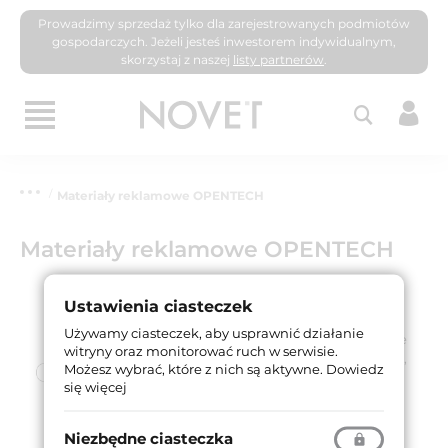
Prowadzimy sprzedaż tylko dla zarejestrowanych podmiotów
gospodarczych. Jeżeli jesteś inwestorem indywidualnym,
skorzystaj z naszej
listy partnerów
.
Materiały reklamowe OPENTECH
Materiały reklamowe OPENTECH
Aby przybliżyć rozwiązania
Ustawienia ciasteczek
Opentech, udostępniamy
Używamy ciasteczek, aby usprawnić działanie
katalogi, broszury prezentujące
witryny oraz monitorować ruch w serwisie.
klamki obiektowe, blokady WC,
Możesz wybrać, które z nich są aktywne.
Dowiedz
szyldy drzwiowe oraz trzpienie
się więcej
przeznaczone do szybkiego
montażu.
Niezbędne ciasteczka