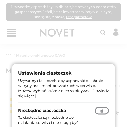
Prowadzimy sprzedaż tylko dla zarejestrowanych podmiotów
gospodarczych. Jeżeli jesteś inwestorem indywidualnym,
skorzystaj z naszej
listy partnerów
.
Materiały reklamowe GAVO
Materiały reklamowe GAVO
Ustawienia ciasteczek
Używamy ciasteczek, aby usprawnić działanie
witryny oraz monitorować ruch w serwisie.
Aby zapoznać się z rozwiązaniami
Możesz wybrać, które z nich są aktywne.
Dowiedz
firmy Gavo, przygotowaliśmy
się więcej
katalog prezentujące kratki
wentylacyjne do drzwi i ścian.
Materiały zawierają dane
Niezbędne ciasteczka
techniczne, wydajności i warianty
Te ciasteczka są niezbędne do
montażowe stosowane w
działania serwisu i nie mogą być
systemach wentylacji drzwiowej.