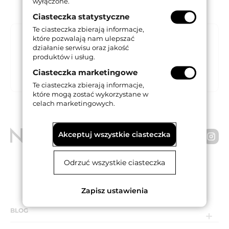
wyłączone.
Ciasteczka statystyczne
Te ciasteczka zbierają informacje,
Katalogi
które pozwalają nam ulepszać
działanie serwisu oraz jakość
Katalogi Gavo zawierają kratki
produktów i usług.
wentylacyjne do drzwi i ścian wraz z
wymiarami, wydajnościami i wariantami
Ciasteczka marketingowe
montażowymi.
Te ciasteczka zbierają informacje,
które mogą zostać wykorzystane w
celach marketingowych.
Akceptuj wszystkie ciasteczka
NOVET Spółka z o.o.
Odrzuć wszystkie ciasteczka
PL 95-030 Rzgów Gospodarz, ul. Cegielniana 15
NIP: 7291666999 | KRS: 0001005140
Zapisz ustawienia
BLOG