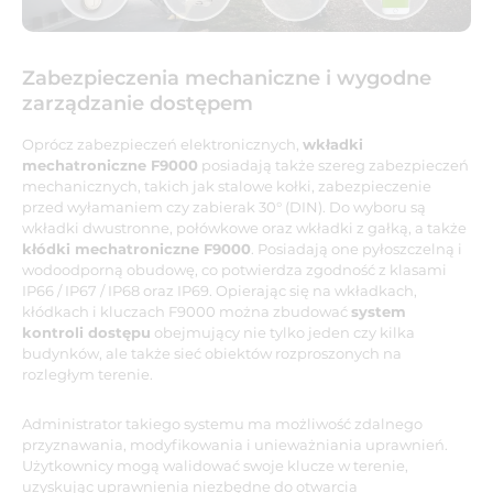
Zabezpieczenia mechaniczne i wygodne
zarządzanie dostępem
Oprócz zabezpieczeń elektronicznych,
wkładki
mechatroniczne F9000
posiadają także szereg zabezpieczeń
mechanicznych, takich jak stalowe kołki, zabezpieczenie
przed wyłamaniem czy zabierak 30° (DIN). Do wyboru są
wkładki dwustronne, połówkowe oraz wkładki z gałką, a także
kłódki mechatroniczne F9000
. Posiadają one pyłoszczelną i
wodoodporną obudowę, co potwierdza zgodność z klasami
IP66 / IP67 / IP68 oraz IP69. Opierając się na wkładkach,
kłódkach i kluczach F9000 można zbudować
system
kontroli dostępu
obejmujący nie tylko jeden czy kilka
budynków, ale także sieć obiektów rozproszonych na
rozległym terenie.
Administrator takiego systemu ma możliwość zdalnego
przyznawania, modyfikowania i unieważniania uprawnień.
Użytkownicy mogą walidować swoje klucze w terenie,
uzyskując uprawnienia niezbędne do otwarcia