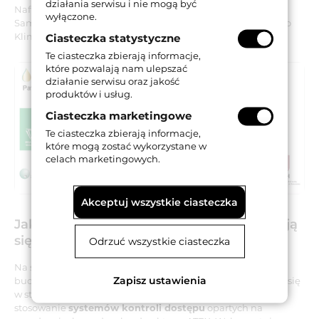
działania serwisu i nie mogą być
Naftowego, Urząd Dozoru Naftowego, Instytut Transportu
wyłączone.
Samochodowego, Urząd Regulacji Energetyki, Ministerstwo
Klimatu i Środowiska oraz Polska Izba Handlu.
Ciasteczka statystyczne
Te ciasteczka zbierają informacje,
które pozwalają nam ulepszać
działanie serwisu oraz jakość
produktów i usług.
Ciasteczka marketingowe
Te ciasteczka zbierają informacje,
które mogą zostać wykorzystane w
celach marketingowych.
Akceptuj wszystkie ciasteczka
Jakie systemy kontroli dostępu sprawdzają
się w strefach zagrożenia wybuchem?
Odrzuć wszystkie ciasteczka
Na stacjach paliw, w myjniach samochodowych oraz
Zapisz ustawienia
budynkach technicznych i innych obiektach znajdujących się
w strefach zagrożenia wybuchem, NOVET rekomenduje
stosowanie
systemów kontroli dostępu
opartych na