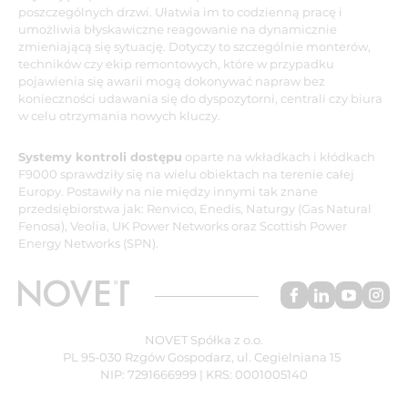
poszczególnych drzwi. Ułatwia im to codzienną pracę i
umożliwia błyskawiczne reagowanie na dynamicznie
zmieniającą się sytuację. Dotyczy to szczególnie monterów,
techników czy ekip remontowych, które w przypadku
pojawienia się awarii mogą dokonywać napraw bez
konieczności udawania się do dyspozytorni, centrali czy biura
w celu otrzymania nowych kluczy.
Systemy kontroli dostępu
oparte na wkładkach i kłódkach
F9000 sprawdziły się na wielu obiektach na terenie całej
Europy. Postawiły na nie między innymi tak znane
przedsiębiorstwa jak: Renvico, Enedis, Naturgy (Gas Natural
Fenosa), Veolia, UK Power Networks oraz Scottish Power
Energy Networks (SPN).
NOVET Spółka z o.o.
PL 95-030 Rzgów Gospodarz, ul. Cegielniana 15
NIP: 7291666999 | KRS: 0001005140