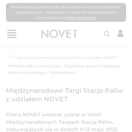
Prowadzimy sprzedaż tylko dla zarejestrowanych podmiotów
gospodarczych. Jeżeli jesteś inwestorem indywidualnym,
skorzystaj z naszej
listy partnerów
.
Międzynarodowe Targi Stacja Paliw z udziałem NOVET
#Infrastruktura krytyczna
#Systemy kontroli dostępu
#Kontrola dostępu
#Aktualności
Międzynarodowe Targi Stacja Paliw
z udziałem NOVET
Firma NOVET weźmie udział w XXVII
Międzynarodowych Targach Stacja Paliw,
odbywających się w dniach 11-13 maja 2022