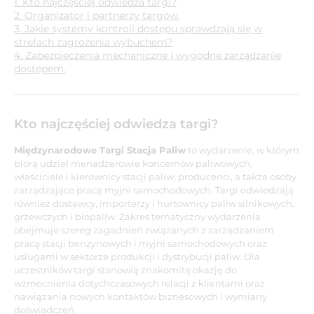
1. Kto najczęściej odwiedza targi?
2. Organizator i partnerzy targów.
3. Jakie systemy kontroli dostępu sprawdzają się w
strefach zagrożenia wybuchem?
4. Zabezpieczenia mechaniczne i wygodne zarządzanie
dostępem.
Kto najczęściej odwiedza targi?
Międzynarodowe Targi Stacja Paliw
to wydarzenie, w którym
biorą udział menadżerowie koncernów paliwowych,
właściciele i kierownicy stacji paliw, producenci, a także osoby
zarządzające pracą myjni samochodowych. Targi odwiedzają
również dostawcy, importerzy i hurtownicy paliw silnikowych,
grzewczych i biopaliw. Zakres tematyczny wydarzenia
obejmuje szereg zagadnień związanych z zarządzaniem
pracą stacji benzynowych i myjni samochodowych oraz
usługami w sektorze produkcji i dystrybucji paliw. Dla
uczestników targi stanowią znakomitą okazję do
wzmocnienia dotychczasowych relacji z klientami oraz
nawiązania nowych kontaktów biznesowych i wymiany
doświadczeń.