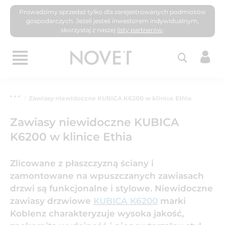
Prowadzimy sprzedaż tylko dla zarejestrowanych podmiotów
gospodarczych. Jeżeli jesteś inwestorem indywidualnym,
skorzystaj z naszej
listy partnerów
.
Zawiasy niewidoczne KUBICA K6200 w klinice Ethia
Zawiasy niewidoczne KUBICA
K6200 w klinice Ethia
Zlicowane z płaszczyzną ściany i
zamontowane na wpuszczanych zawiasach
drzwi są funkcjonalne i stylowe. Niewidoczne
zawiasy drzwiowe
KUBICA K6200
marki
Koblenz charakteryzuje wysoka jakość,